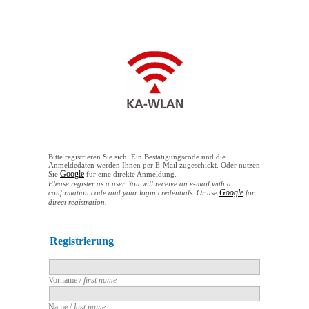
Bitte registrieren Sie sich. Ein Bestätigungscode und die
Anmeldedaten werden Ihnen per E-Mail zugeschickt. Oder nutzen
Google
Sie
für eine direkte Anmeldung.
Please register as a user. You will receive an e-mail with a
Google
confirmation code and your login credentials. Or use
for
direct registration.
Registrierung
Vorname /
first name
Name /
last name